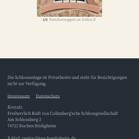
1/6
Familienwappen an Schloss II
Die Schlossanlage ist Privatbesitz und steht für Besichtigungen
nicht zur Verfügung.
Impressum
Datenschutz
Kontakt:
Freiherrlich Rüdt von Collenberg'sche Schlossgesellschaft
Am Schlossberg 2
74722 Buchen-Bödigheim
E-Mail
:
rsg@schloss-boedigheim.de