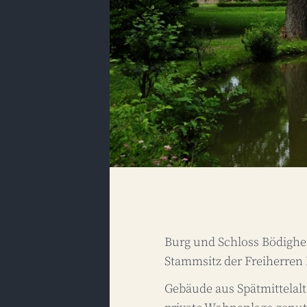
Burg und Schloss Bödighe
Stammsitz der Freiherren
Gebäude aus Spätmittelalt