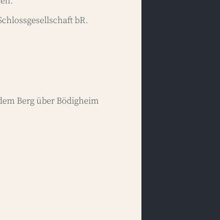
nnen.
Schlossgesellschaft bR.
 dem Berg über Bödigheim